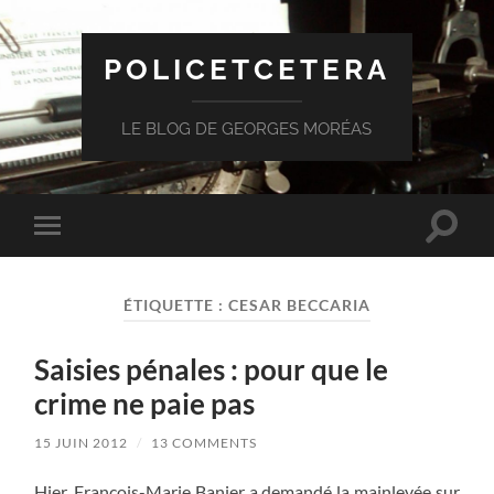
POLICETCETERA
LE BLOG DE GEORGES MORÉAS
Toggle
Toggle
search
mobile
field
menu
ÉTIQUETTE :
CESAR BECCARIA
Saisies pénales : pour que le
crime ne paie pas
15 JUIN 2012
/
13 COMMENTS
Hier, François-Marie Banier a demandé la mainlevée sur