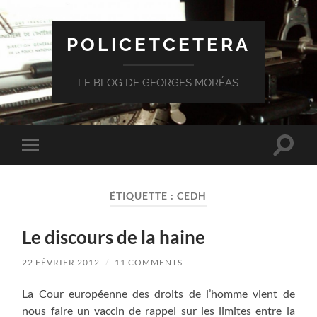
POLICETCETERA
LE BLOG DE GEORGES MORÉAS
Toggle
Toggle
search
mobile
field
menu
ÉTIQUETTE :
CEDH
Le discours de la haine
22 FÉVRIER 2012
/
11 COMMENTS
La Cour européenne des droits de l’homme vient de
nous faire un vaccin de rappel sur les limites entre la