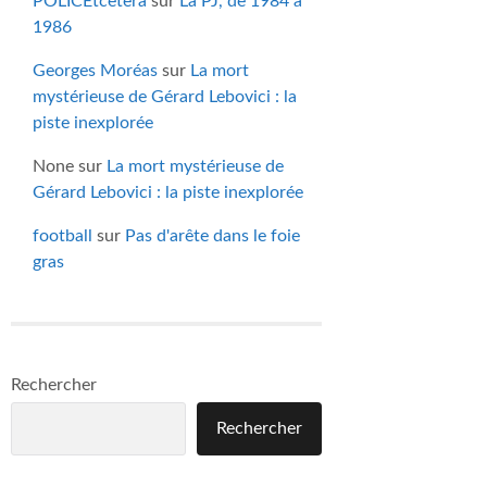
POLICEtcetera
sur
La PJ, de 1984 à
1986
Georges Moréas
sur
La mort
mystérieuse de Gérard Lebovici : la
piste inexplorée
None
sur
La mort mystérieuse de
Gérard Lebovici : la piste inexplorée
football
sur
Pas d'arête dans le foie
gras
Rechercher
Rechercher