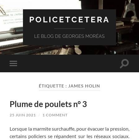
POLICETCETERA
LE BLOG DE GEORGES MORÉAS
Toggle
Toggle
search
mobile
field
menu
ÉTIQUETTE :
JAMES HOLIN
Plume de poulets n° 3
25 JUIN 2021
/
1 COMMENT
Lorsque la marmite surchauffe, pour évacuer la pression,
certains policiers se répandent sur les réseaux sociaux.