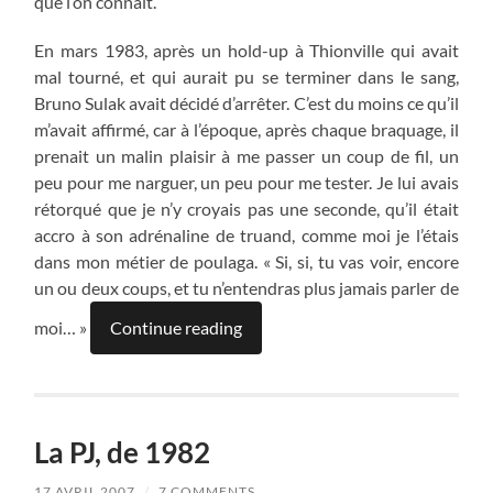
que l’on connaît.
En mars 1983, après un hold-up à Thionville qui avait
mal tourné, et qui aurait pu se terminer dans le sang,
Bruno Sulak avait décidé d’arrêter. C’est du moins ce qu’il
m’avait affirmé, car à l’époque, après chaque braquage, il
prenait un malin plaisir à me passer un coup de fil, un
peu pour me narguer, un peu pour me tester. Je lui avais
rétorqué que je n’y croyais pas une seconde, qu’il était
accro à son adrénaline de truand, comme moi je l’étais
dans mon métier de poulaga. « Si, si, tu vas voir, encore
un ou deux coups, et tu n’entendras plus jamais parler de
moi… »
Continue reading
La PJ, de 1982
17 AVRIL 2007
/
7 COMMENTS