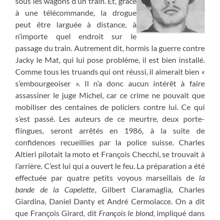
sous les wagons d’un train. Et, grâce
à une télécommande, la drogue
peut être larguée à distance, à
n’importe quel endroit sur le
passage du train. Autrement dit, hormis la guerre contre
Jacky le Mat, qui lui pose problème, il est bien installé.
Comme tous les truands qui ont réussi, il aimerait bien «
s’embourgeoiser ». Il n’a donc aucun intérêt à faire
assassiner le juge Michel, car ce crime ne pouvait que
mobiliser des centaines de policiers contre lui. Ce qui
s’est passé. Les auteurs de ce meurtre, deux porte-
flingues, seront arrêtés en 1986, à la suite de
confidences recueillies par la police suisse. Charles
Altieri pilotait la moto et François Checchi, se trouvait à
l’arrière. C’est lui qui a ouvert le feu. La préparation a été
effectuée par quatre petits voyous marseillais de
la
bande de la Capelette
, Gilbert Ciaramaglia, Charles
Giardina, Daniel Danty et André Cermolacce. On a dit
que François Girard, dit
François le blond
, impliqué dans