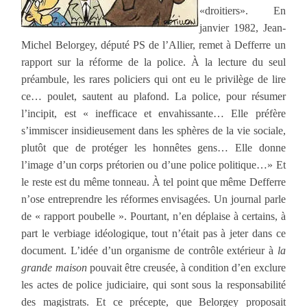
«droitiers». En
janvier 1982, Jean-
Michel Belorgey, député PS de l’Allier, remet à Defferre un
rapport sur la réforme de la police. À la lecture du seul
préambule, les rares policiers qui ont eu le privilège de lire
ce… poulet, sautent au plafond. La police, pour résumer
l’incipit, est « inefficace et envahissante… Elle préfère
s’immiscer insidieusement dans les sphères de la vie sociale,
plutôt que de protéger les honnêtes gens… Elle donne
l’image d’un corps prétorien ou d’une police politique…» Et
le reste est du même tonneau. À tel point que même Defferre
n’ose entreprendre les réformes envisagées. Un journal parle
de « rapport poubelle ». Pourtant, n’en déplaise à certains, à
part le verbiage idéologique, tout n’était pas à jeter dans ce
document. L’idée d’un organisme de contrôle extérieur à
la
grande maison
pouvait être creusée, à condition d’en exclure
les actes de police judiciaire, qui sont sous la responsabilité
des magistrats. Et ce précepte, que Belorgey proposait