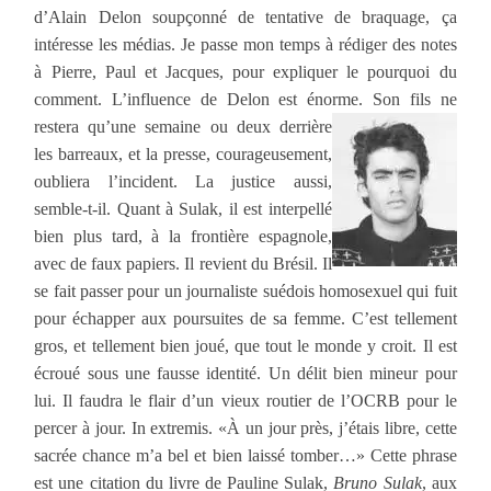
d’Alain Delon soupçonné de tentative de braquage, ça
intéresse les médias. Je passe mon temps à rédiger des notes
à Pierre, Paul et Jacques, pour expliquer le pourquoi du
comment. L’influence de Delon est énorme. Son fils ne
restera qu’une se
maine ou deux derrière
les barreaux, et la presse, courageusement,
oubliera l’incident. La justice aussi,
semble-t-il. Quant à Sulak, il est interpellé
bien plus ta
rd, à la
frontière espagnole,
avec de faux papiers. Il revient du Brésil. Il
se fait passer pour un journaliste suédois homosexuel qui fuit
pour échapper aux poursuites de sa femme. C’est tellement
gros, et tellement bien joué, que tout le monde y croit. Il est
écroué sous une fausse identité. Un délit bien mineur pour
lui. Il faudra le flair d’un vieux routier de l’OCRB pour le
percer à jour. In extremis. «À un jour près, j’étais libre, cette
sacrée chance m’a bel et bien laissé tomber…» Cette phrase
est une citation du livre de Pauline Sulak,
Bruno Sulak
,
aux