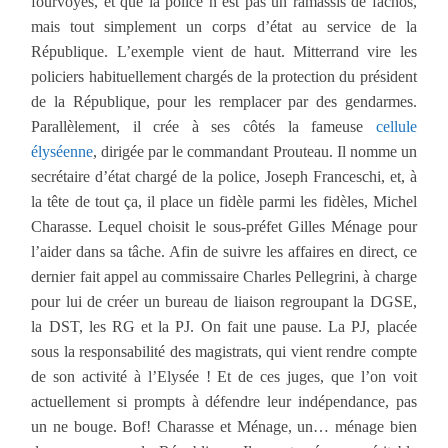
fourvoyés, et que la police n’est pas un ramassis de fachos,
mais tout simplement un corps d’état au service de la
République. L’exemple vient de haut. Mitterrand vire les
policiers habituellement chargés de la protection du président
de la République, pour les remplacer par des gendarmes.
Parallèlement, il crée à ses côtés la fameuse
cellule
élyséenne
, dirigée par le commandant Prouteau. Il nomme un
secrétaire d’état chargé de la police, Joseph Franceschi, et, à
la tête de tout ça, il place un fidèle parmi les fidèles, Michel
Charasse. Lequel choisit le sous-préfet Gilles Ménage pour
l’aider dans sa tâche. Afin de suivre les affaires en direct, ce
dernier fait appel au commissaire Charles Pellegrini, à charge
pour lui de créer un bureau de liaison regroupant la DGSE,
la DST, les RG et la PJ. On fait une pause. La PJ, placée
sous la responsabilité des magistrats, qui vient rendre compte
de son activité à l’Elysée ! Et de ces juges, que l’on voit
actuellement si prompts à défendre leur indépendance, pas
un ne bouge. Bof! Charasse et Ménage, un… ménage bien