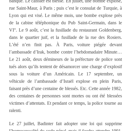
banque. Le caissier est blessé. En juillet, une bombe explose,
rue Saint-Maur, à Paris ; puis c’est le consulat de Turquie, à
Lyon qui est visé. Le même mois, une bombe explose près
de la cabine téléphonique du Pub Saint-Germain, dans le
VI°. Le 9 août, c’est la fusillade du restaurant Goldenberg,
dans le quartier juif, et la fusillade de la rue des Rosiers.
L’été n’en finit pas. À Paris, voiture piégée devant
l’ambassade d’Irak, bombe contre l’hebdomadaire Minute…
Le 21 août, deux démineurs de la préfecture de police sont
tués alors qu’ils tentent de désamorcer une charge d’explosif
sous la voiture d’un Américain. Le 17 septembre, un
véhicule de l’ambassade d’Israël explose en plein Paris,
faisant près d’une centaine de blessés. Etc. Cette année 1982,
des centaines de personnes sont mortes ou ont été blessées
victimes d’attentats. Et pendant ce temps, la police tourne au
ralenti.
Le 27 juillet, Badinter fait adopter une loi qui supprime
l’homosexualité du code pénal, mais il faudra attendre 1991,