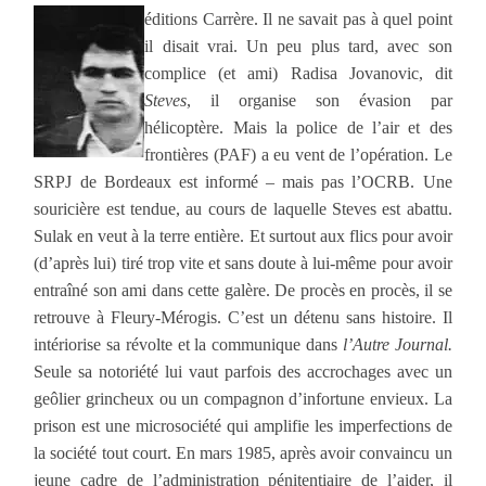
éditions Carrère. Il ne savait pas à quel point
il disait vrai. Un peu plus tard, avec son
complice (et ami) Radisa Jovanovic, dit
Steves
, il organise son évasion par
hélicoptère. Mais la police de l’air et des
frontières (PAF) a eu vent de l’opération. Le
SRPJ de Bordeaux est informé – mais pas l’OCRB. Une
souricière est tendue, au cours de laquelle Steves est abattu.
Sulak en veut à la terre entière. Et surtout aux flics pour avoir
(d’après lui) tiré trop vite et sans doute à lui-même pour avoir
entraîné son ami dans cette galère. De procès en procès, il se
retrouve à Fleury-Mérogis. C’est un détenu sans histoire. Il
intériorise sa révolte et la communique dans
l’Autre Journal.
Seule sa notoriété lui vaut parfois des accrochages avec un
geôlier grincheux ou un compagnon d’infortune envieux. La
prison est une microsociété qui amplifie les imperfections de
la société tout court. En mars 1985, après avoir convaincu un
jeune cadre de l’administration pénitentiaire de l’aider, il