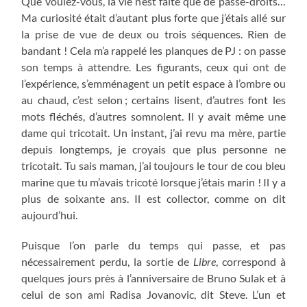
Que voulez-vous, la vie n’est faite que de passe-droits…
Ma curiosité était d’autant plus forte que j’étais allé sur
la prise de vue de deux ou trois séquences. Rien de
bandant ! Cela m’a rappelé les planques de PJ : on passe
son temps à attendre. Les figurants, ceux qui ont de
l’expérience, s’emménagent un petit espace à l’ombre ou
au chaud, c’est selon ; certains lisent, d’autres font les
mots fléchés, d’autres somnolent. Il y avait même une
dame qui tricotait. Un instant, j’ai revu ma mère, partie
depuis longtemps, je croyais que plus personne ne
tricotait. Tu sais maman, j’ai toujours le tour de cou bleu
marine que tu m’avais tricoté lorsque j’étais marin ! Il y a
plus de soixante ans. Il est collector, comme on dit
aujourd’hui.
Puisque l’on parle du temps qui passe, et pas
nécessairement perdu, la sortie de
Libre
, correspond à
quelques jours près à l’anniversaire de Bruno Sulak et à
celui de son ami Radisa Jovanovic, dit Steve. L’un et