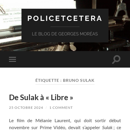
POLICETCETERA
LE BLOG DE GEORGES MORÉAS
Toggle
Toggle
search
mobile
field
menu
ÉTIQUETTE :
BRUNO SULAK
De Sulak à « Libre »
25 OCTOBRE 2024
/
1 COMMENT
Le film de Mélanie Laurent, qui doit sortir début
novembre sur Prime Vidéo, devait s’appeler
Sulak
; ce