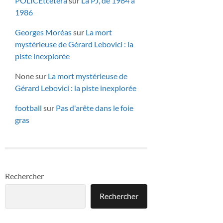
POLICEtcetera
sur
La PJ, de 1984 à
1986
Georges Moréas
sur
La mort
mystérieuse de Gérard Lebovici : la
piste inexplorée
None
sur
La mort mystérieuse de
Gérard Lebovici : la piste inexplorée
football
sur
Pas d'arête dans le foie
gras
Rechercher
Rechercher