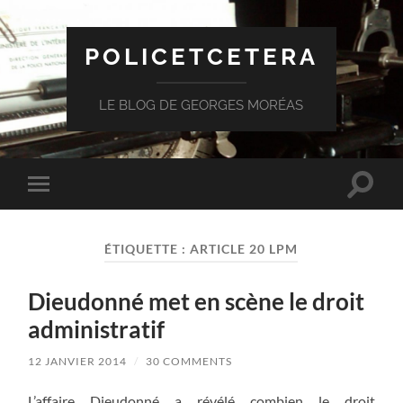
POLICETCETERA
LE BLOG DE GEORGES MORÉAS
Toggle
Toggle
search
mobile
field
menu
ÉTIQUETTE :
ARTICLE 20 LPM
Dieudonné met en scène le droit
administratif
12 JANVIER 2014
/
30 COMMENTS
L’affaire Dieudonné a révélé combien le droit