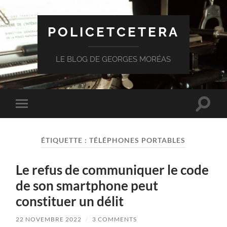
POLICETCETERA
LE BLOG DE GEORGES MORÉAS
Toggle
Toggle
search
mobile
field
menu
ÉTIQUETTE :
TÉLÉPHONES PORTABLES
Le refus de communiquer le code
de son smartphone peut
constituer un délit
22 NOVEMBRE 2022
/
3 COMMENTS