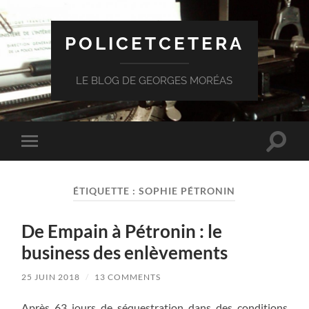
POLICETCETERA
LE BLOG DE GEORGES MORÉAS
Toggle
Toggle
search
mobile
field
menu
ÉTIQUETTE :
SOPHIE PÉTRONIN
De Empain à Pétronin : le
business des enlèvements
25 JUIN 2018
/
13 COMMENTS
Après 63 jours de séquestration dans des conditions