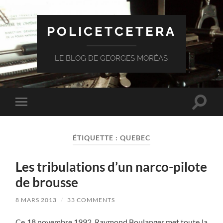
POLICETCETERA
LE BLOG DE GEORGES MORÉAS
Toggle
Toggle
search
mobile
field
menu
ÉTIQUETTE :
QUEBEC
Les tribulations d’un narco-pilote
de brousse
8 MARS 2013
/
33 COMMENTS
Ce 18 novembre 1992, Raymond Boulanger met toute la