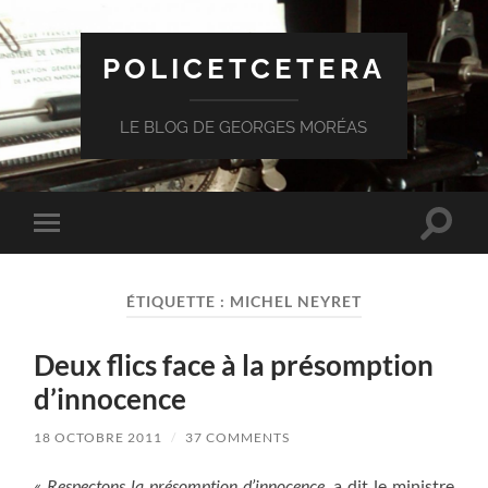
POLICETCETERA
LE BLOG DE GEORGES MORÉAS
Toggle
Toggle
search
mobile
field
menu
ÉTIQUETTE :
MICHEL NEYRET
Deux flics face à la présomption
d’innocence
18 OCTOBRE 2011
/
37 COMMENTS
« Respectons la présomption d’innocence,
a dit le ministre