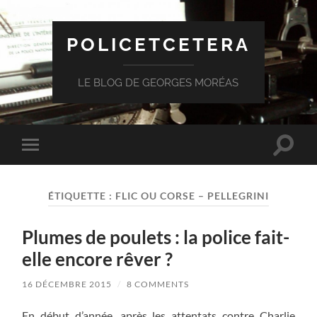
POLICETCETERA
LE BLOG DE GEORGES MORÉAS
Toggle
Toggle
search
mobile
field
menu
ÉTIQUETTE :
FLIC OU CORSE – PELLEGRINI
Plumes de poulets : la police fait-
elle encore rêver ?
16 DÉCEMBRE 2015
/
8 COMMENTS
En début d’année, après les attentats contre Charlie