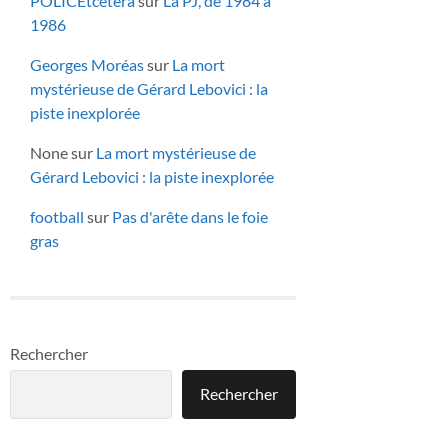
POLICEtcetera
sur
La PJ, de 1984 à
1986
Georges Moréas
sur
La mort
mystérieuse de Gérard Lebovici : la
piste inexplorée
None
sur
La mort mystérieuse de
Gérard Lebovici : la piste inexplorée
football
sur
Pas d'arête dans le foie
gras
Rechercher
Rechercher