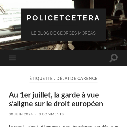
POLICETCETERA
LE BLOG DE GEORGES MORÉAS
Toggle
Toggle
search
mobile
field
menu
ÉTIQUETTE :
DÉLAI DE CARENCE
Au 1er juillet, la garde à vue
s’aligne sur le droit européen
30 JUIN 2024
/
0 COMMENTS
Lorsqu’il s’agit d’imposer des bouchons soudés aux