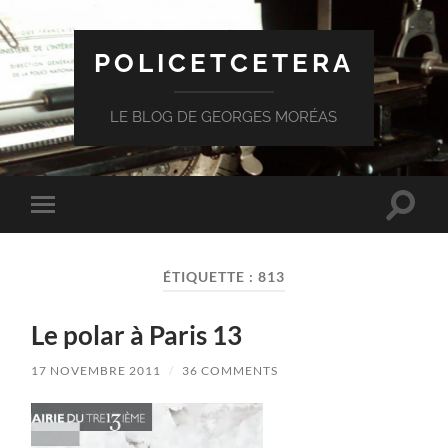
POLICETCETERA
LE BLOG DE GEORGES MORÉAS
Toggle
Toggle
search
mobile
field
menu
ÉTIQUETTE :
813
Le polar à Paris 13
17 NOVEMBRE 2011
/
36 COMMENTS