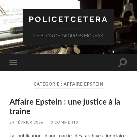
POLICETCETERA
LE BLOG DE GEORGES MORÉAS
Toggle
Toggle
search
mobile
field
menu
CATÉGORIE :
AFFAIRE EPSTEIN
Affaire Epstein : une justice à la
traîne
24 FÉVRIER 2026
/
0 COMMENTS
La publication d’une partie des archives judiciaires