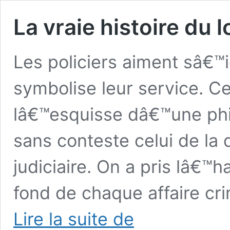
La vraie histoire du l
Les policiers aiment sâ€™i
symbolise leur service. C
lâ€™esquisse dâ€™une phil
sans conteste celui de la d
judiciaire. On a pris lâ€™h
fond de chaque affaire cr
La
Lire la suite de
vraie